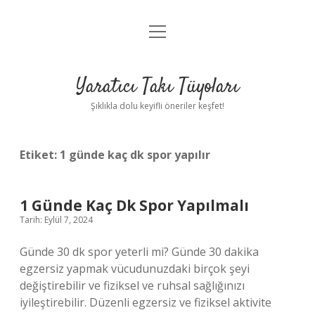
menüyü
Anasayfa
aç
Gizlilik Politikası
Yaratıcı Takı Tüyoları
Yasal Uyarı
Şıklıkla dolu keyifli öneriler keşfet!
Hakkımızda
Etiket:
1 günde kaç dk spor yapılır
1 Günde Kaç Dk Spor Yapılmalı
Tarih: Eylül 7, 2024
Günde 30 dk spor yeterli mi? Günde 30 dakika
egzersiz yapmak vücudunuzdaki birçok şeyi
değiştirebilir ve fiziksel ve ruhsal sağlığınızı
iyileştirebilir. Düzenli egzersiz ve fiziksel aktivite