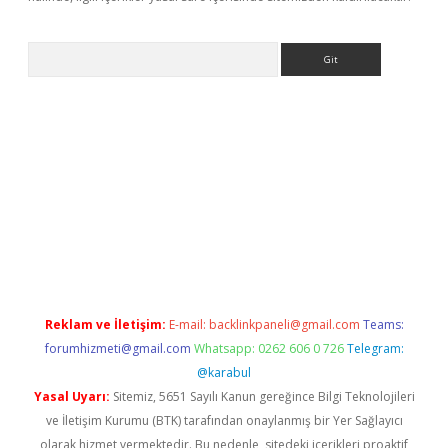
Arama
betci giriş
Reklam ve İletişim:
E-mail:
backlinkpaneli@gmail.com
Teams:
forumhizmeti@gmail.com
Whatsapp: 0262 606 0 726
Telegram:
@karabul
Yasal Uyarı:
Sitemiz, 5651 Sayılı Kanun gereğince Bilgi Teknolojileri
ve İletişim Kurumu (BTK) tarafından onaylanmış bir Yer Sağlayıcı
olarak hizmet vermektedir. Bu nedenle, sitedeki içerikleri proaktif